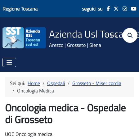
Regione Toscana
seguici su
Azienda Usl Toscana 
Cerca
Arezzo | Grosseto | Siena
Sei qui:
Home
Ospedali
Grosseto - Misericordia
Oncologia Medica
Oncologia medica - Ospedale
di Grosseto
UOC Oncologia medica