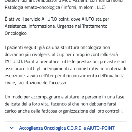
Osteomidollari, Ambulatorio PICC Pazienti con Tumori solidi,
Patologia emato-oncologica (linfomi, mielomi, LLC).
È attivo il servizio A.I.U.T.O point, dove AIUTO sta per
Assistenza, Informazione, Urgenze nel Trattamento
Oncologico.
I pazienti seguiti già da una struttura oncologica non
dovranno più rivolgersi al Cup per i proprio controlli: sarà
l'A.I.U.T.O. Point a prenotare tutte le prestazioni previste e ad
assicurare tutti gli adempimenti amministrativi in materia di
esenzione, avvio dell'iter per il riconoscimento dell'invalidità
civile, facilitazione dell'accesso.
Un modo per accompagnare e aiutare le persone in una fase
delicata della loro vita, facendo sì che non debbano farsi
carico anche della faticosa organizzazione dei loro controlli.
Accoglienza Oncologica C.O.R.D. e AIUTO-POINT