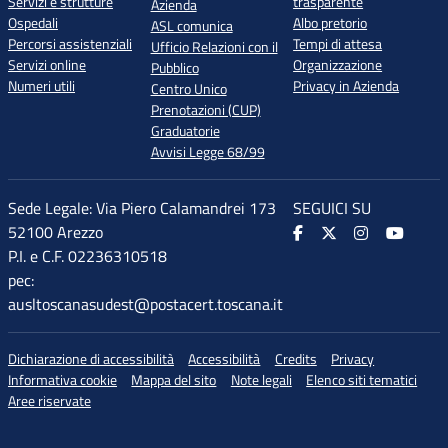
Servizi e strutture
trasparente
Azienda
Ospedali
Albo pretorio
ASL comunica
Percorsi assistenziali
Tempi di attesa
Ufficio Relazioni con il
Servizi online
Organizzazione
Pubblico
Numeri utili
Privacy in Azienda
Centro Unico
Prenotazioni (CUP)
Graduatorie
Avvisi Legge 68/99
Sede Legale: Via Piero Calamandrei 173
SEGUICI SU
52100 Arezzo
P.I. e C.F. 02236310518
pec:
ausltoscanasudest@postacert.toscana.it
Dichiarazione di accessibilità
Accessibilità
Credits
Privacy
Informativa cookie
Mappa del sito
Note legali
Elenco siti tematici
Aree riservate