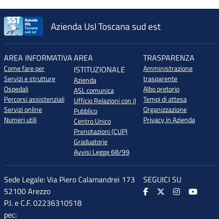
Azienda Usl Toscana sud est
AREA INFORMATIVA
AREA
TRASPARENZA
Come fare per
Amministrazione
ISTITUZIONALE
Servizi e strutture
trasparente
Azienda
Ospedali
Albo pretorio
ASL comunica
Percorsi assistenziali
Tempi di attesa
Ufficio Relazioni con il
Servizi online
Organizzazione
Pubblico
Numeri utili
Privacy in Azienda
Centro Unico
Prenotazioni (CUP)
Graduatorie
Avvisi Legge 68/99
Sede Legale: Via Piero Calamandrei 173
SEGUICI SU
52100 Arezzo
P.I. e C.F. 02236310518
pec: