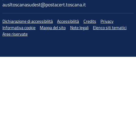
ausltoscanasudest@postacert.toscana.it
Dichiarazione di accessibilità
Accessibilità
Credits
Privacy
Informativa cookie
Mappa del sito
Note legali
Elenco siti tematici
Aree riservate