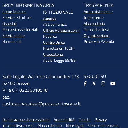
AREA INFORMATIVA
AREA
TRASPARENZA
Come fare per
Amministrazione
ISTITUZIONALE
Servizi e strutture
trasparente
Azienda
Ospedali
Albo pretorio
ASL comunica
Percorsi assistenziali
Tempi di attesa
Ufficio Relazioni con il
Servizi online
Organizzazione
Pubblico
Numeri utili
Privacy in Azienda
Centro Unico
Prenotazioni (CUP)
Graduatorie
Avvisi Legge 68/99
Sede Legale: Via Piero Calamandrei 173
SEGUICI SU
52100 Arezzo
P.I. e C.F. 02236310518
pec:
ausltoscanasudest@postacert.toscana.it
Dichiarazione di accessibilità
Accessibilità
Credits
Privacy
Informativa cookie
Mappa del sito
Note legali
Elenco siti tematici