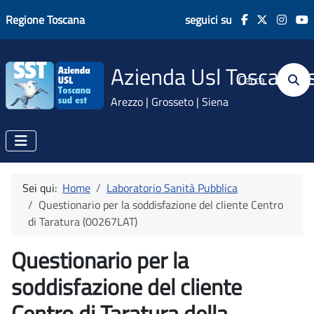
Regione Toscana
seguici su
Azienda Usl Toscana 
Cerca
Arezzo | Grosseto | Siena
Sei qui:
Home
Laboratorio Sanità Pubblica
Questionario per la soddisfazione del cliente Centro
di Taratura (00267LAT)
Questionario per la
soddisfazione del cliente
Centro di Taratura della