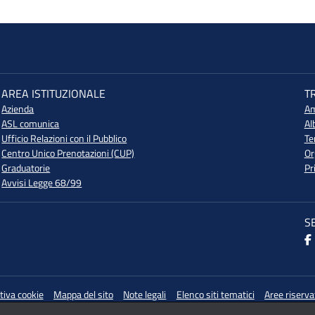
AREA ISTITUZIONALE
T
Azienda
Am
ASL comunica
Al
Ufficio Relazioni con il Pubblico
Te
Centro Unico Prenotazioni (CUP)
Or
Graduatorie
Pr
Avvisi Legge 68/99
S
tiva cookie
Mappa del sito
Note legali
Elenco siti tematici
Aree riserva