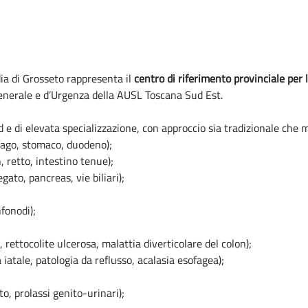
a di Grosseto rappresenta il
centro di riferimento provinciale per 
Generale e d’Urgenza della AUSL Toscana Sud Est.
 e di elevata specializzazione, con approccio sia tradizionale che mi
ofago, stomaco, duodeno);
, retto, intestino tenue);
gato, pancreas, vie biliari);
fonodi);
rettocolite ulcerosa, malattia diverticolare del colon);
iatale, patologia da reflusso, acalasia esofagea);
o, prolassi genito-urinari);