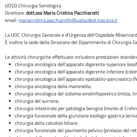
UOSD Chirurgia Senologica
Direttore:
dott.ssa Maria Cristina Pacchiarotti
email:
mariacristina.pacchiarotti@uslsudest.toscana.it
La UOC Chirurgia Generale e d’Urgenza dell’Ospedale Misericordi
È inoltre la sede della Direzione del Dipartimento di Chirurgia 
Le attività chirurgiche effettuate includono prestazioni standard
chirurgia oncologica dell’apparato digerente superiore (es
chirurgia oncologica dell’apparato digerente inferiore (colon
chirurgia oncologica dell’apparato epatobilio-pancreatico (fe
chirurgia oncologica della mammella;
chirurgia oncologica del sistema emolinfopoietico (milza, lin
chirurgia del surrene;
chirurgia intestinale per patologia benigna (morbo di Crohn, 
chirurgia funzionale della giunzione esofago-gastrica (ernia 
chirurgia della calcolosi biliare;
chirurgia funzionale del pavimento pelvico (prolasso del rett