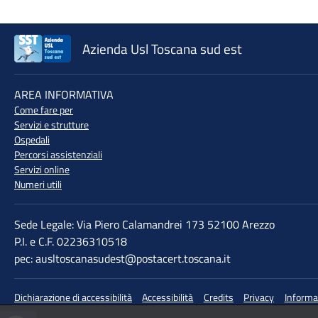
Azienda Usl Toscana sud est
♲
AREA INFORMATIVA
Come fare per
Servizi e strutture
Ospedali
Percorsi assistenziali
Servizi online
Numeri utili
Sede Legale: Via Piero Calamandrei 173 52100 Arezzo
P.I. e C.F. 02236310518
pec: ausltoscanasudest@postacert.toscana.it
Dichiarazione di accessibilità
Accessibilità
Credits
Privacy
Informa