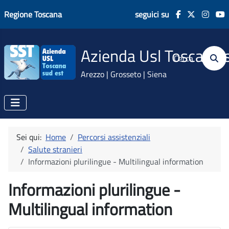
Regione Toscana
seguici su
Azienda Usl Toscana 
Cerca
Arezzo | Grosseto | Siena
Sei qui:
Home
Percorsi assistenziali
Salute stranieri
Informazioni plurilingue - Multilingual information
Informazioni plurilingue -
Multilingual information