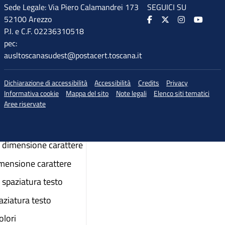
Sede Legale: Via Piero Calamandrei 173
SEGUICI SU
52100 Arezzo
P.I. e C.F. 02236310518
pec:
ausltoscanasudest@postacert.toscana.it
Dichiarazione di accessibilità
Accessibilità
Credits
Privacy
Informativa cookie
Mappa del sito
Note legali
Elenco siti tematici
Aree riservate
♲
di accessibilità
dimensione carattere
imensione carattere
spaziatura testo
aziatura testo
colori