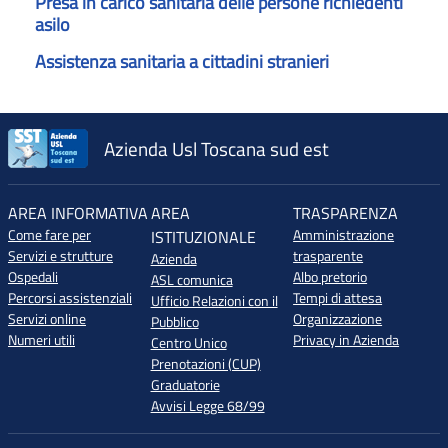
Presa in carico sanitaria delle persone richiedenti
asilo
Assistenza sanitaria a cittadini stranieri
Azienda Usl Toscana sud est
AREA INFORMATIVA
AREA
TRASPARENZA
Come fare per
Amministrazione
ISTITUZIONALE
Servizi e strutture
trasparente
Azienda
Ospedali
Albo pretorio
ASL comunica
Percorsi assistenziali
Tempi di attesa
Ufficio Relazioni con il
Servizi online
Organizzazione
Pubblico
Numeri utili
Privacy in Azienda
Centro Unico
Prenotazioni (CUP)
Graduatorie
Avvisi Legge 68/99