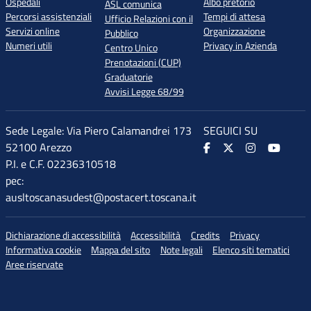
Ospedali
Albo pretorio
ASL comunica
Percorsi assistenziali
Tempi di attesa
Ufficio Relazioni con il
Servizi online
Organizzazione
Pubblico
Numeri utili
Privacy in Azienda
Centro Unico
Prenotazioni (CUP)
Graduatorie
Avvisi Legge 68/99
Sede Legale: Via Piero Calamandrei 173
SEGUICI SU
52100 Arezzo
P.I. e C.F. 02236310518
pec:
ausltoscanasudest@postacert.toscana.it
Dichiarazione di accessibilità
Accessibilità
Credits
Privacy
Informativa cookie
Mappa del sito
Note legali
Elenco siti tematici
Aree riservate