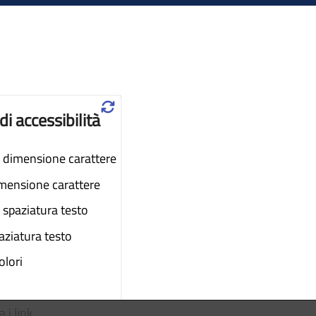
♲
di accessibilità
dimensione carattere
imensione carattere
spaziatura testo
aziatura testo
colori
 i link