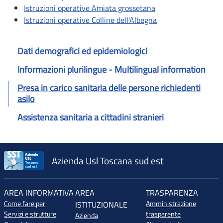
Istruzioni operative Amiata grossetana
Istruzioni operative Colline dell'Albegna
Dati demografici ed epidemiologici
Informazioni plurilingue - Multilingual information
Presa in carico sanitaria delle persone richiedenti
asilo
Assistenza sanitaria a cittadini stranieri
Azienda Usl Toscana sud est
AREA INFORMATIVA
AREA
TRASPARENZA
Come fare per
Amministrazione
ISTITUZIONALE
Servizi e strutture
trasparente
Azienda