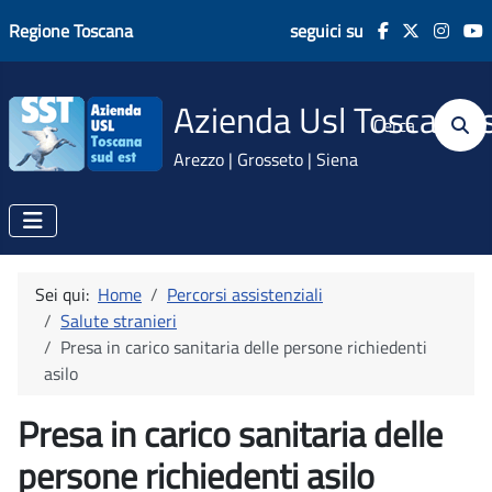
Regione Toscana
seguici su
Azienda Usl Toscana 
Cerca
Arezzo | Grosseto | Siena
Sei qui:
Home
Percorsi assistenziali
Salute stranieri
Presa in carico sanitaria delle persone richiedenti
asilo
Presa in carico sanitaria delle
persone richiedenti asilo