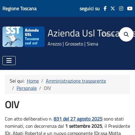
Regione Toscana
seguici su
Azienda Usl Toscana 
Cerca
Arezzo | Grosseto | Siena
Sei qui:
Home
Amministrazione trasparente
Personale
OIV
OIV
Con atto deliberativo n.
831 del 27 agosto 2025
sono stati
nominati, con decorrenza dal
1 settembre 2025
, il Presidente
(Dr. Abati Roberto) e un nuovo componente (Dr.ssa Motta