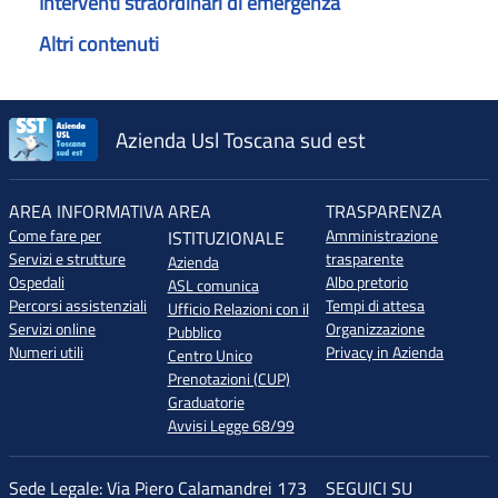
Interventi straordinari di emergenza
Altri contenuti
Azienda Usl Toscana sud est
AREA INFORMATIVA
AREA
TRASPARENZA
Come fare per
Amministrazione
ISTITUZIONALE
Servizi e strutture
trasparente
Azienda
Ospedali
Albo pretorio
ASL comunica
Percorsi assistenziali
Tempi di attesa
Ufficio Relazioni con il
Servizi online
Organizzazione
Pubblico
Numeri utili
Privacy in Azienda
Centro Unico
Prenotazioni (CUP)
Graduatorie
Avvisi Legge 68/99
Sede Legale: Via Piero Calamandrei 173
SEGUICI SU