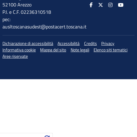
52100 Arezzo
P.I. e C.F. 02236310518
pec:
ausltoscanasudest@postacert.toscana.it
Dichiarazione di accessibilità
Accessibilità
Credits
Privacy
Informativa cookie
Mappa del sito
Note legali
Elenco siti tematici
Aree riservate