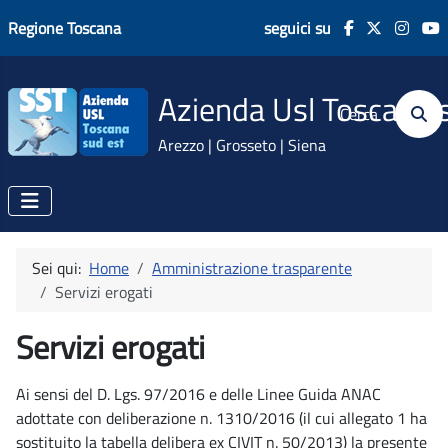
Regione Toscana
seguici su
Azienda Usl Toscana 
Cerca
Arezzo | Grosseto | Siena
Sei qui:
Home
Amministrazione trasparente
Servizi erogati
Servizi erogati
Ai sensi del D. Lgs. 97/2016 e delle Linee Guida ANAC
adottate con deliberazione n. 1310/2016 (il cui allegato 1 ha
sostituito la tabella delibera ex CIVIT n. 50/2013) la presente