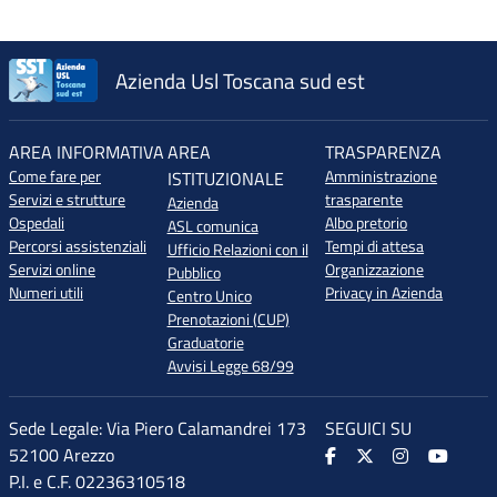
Azienda Usl Toscana sud est
AREA INFORMATIVA
AREA
TRASPARENZA
Come fare per
Amministrazione
ISTITUZIONALE
Servizi e strutture
trasparente
Azienda
Ospedali
Albo pretorio
ASL comunica
Percorsi assistenziali
Tempi di attesa
Ufficio Relazioni con il
Servizi online
Organizzazione
Pubblico
Numeri utili
Privacy in Azienda
Centro Unico
Prenotazioni (CUP)
Graduatorie
Avvisi Legge 68/99
Sede Legale: Via Piero Calamandrei 173
SEGUICI SU
52100 Arezzo
P.I. e C.F. 02236310518