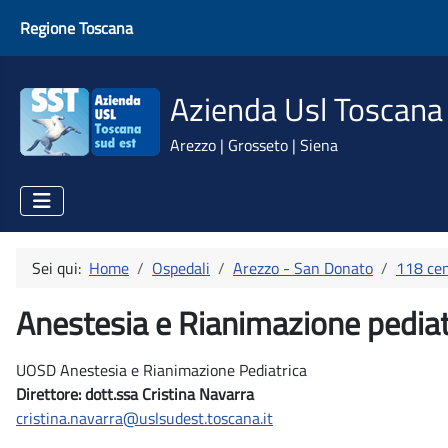
Regione Toscana
Azienda Usl Toscana
Arezzo | Grosseto | Siena
Sei qui:
Home
Ospedali
Arezzo - San Donato
118 cen
Anestesia e Rianimazione pedia
UOSD Anestesia e Rianimazione Pediatrica
Direttore: dott.ssa Cristina Navarra
cristina.navarra@uslsudest.toscana.it