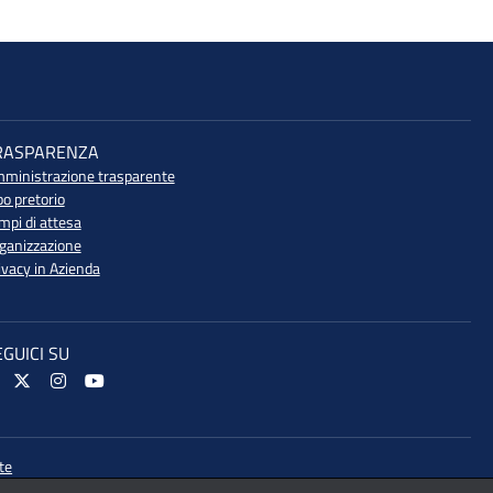
RASPARENZA
ministrazione trasparente
bo pretorio
mpi di attesa
ganizzazione
ivacy in Azienda
EGUICI SU
te