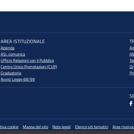
AREA ISTITUZIONALE
T
Azienda
Am
ASL comunica
Al
Ufficio Relazioni con il Pubblico
Te
Centro Unico Prenotazioni (CUP)
Or
Graduatorie
Pr
Avvisi Legge 68/99
S
tiva cookie
Mappa del sito
Note legali
Elenco siti tematici
Aree riserva