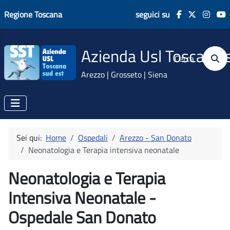
Regione Toscana
seguici su
Azienda Usl Toscana 
Cerca
Arezzo | Grosseto | Siena
Sei qui:
Home
Ospedali
Arezzo - San Donato
Neonatologia e Terapia intensiva neonatale
Neonatologia e Terapia
Intensiva Neonatale -
Ospedale San Donato