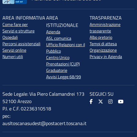
AREA INFORMATIVA
AREA
TRASPARENZA
Come fare per
Amministrazione
ISTITUZIONALE
Servizi e strutture
trasparente
Azienda
Ospedali
Albo pretorio
ASL comunica
Percorsi assistenziali
Tempi di attesa
Ufficio Relazioni con il
Servizi online
Organizzazione
Pubblico
Numeri utili
Privacy in Azienda
Centro Unico
Prenotazioni (CUP)
Graduatorie
Avvisi Legge 68/99
Sede Legale: Via Piero Calamandrei 173
SEGUICI SU
52100 Arezzo
P.I. e C.F. 02236310518
pec:
ausltoscanasudest@postacert.toscana.it