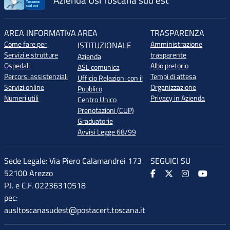
AREA INFORMATIVA
AREA
TRASPARENZA
Come fare per
Amministrazione
ISTITUZIONALE
Servizi e strutture
trasparente
Azienda
Ospedali
Albo pretorio
ASL comunica
Percorsi assistenziali
Tempi di attesa
Ufficio Relazioni con il
Servizi online
Organizzazione
Pubblico
Numeri utili
Privacy in Azienda
Centro Unico
Prenotazioni (CUP)
Graduatorie
Avvisi Legge 68/99
Sede Legale: Via Piero Calamandrei 173
SEGUICI SU
52100 Arezzo
P.I. e C.F. 02236310518
pec:
ausltoscanasudest@postacert.toscana.it