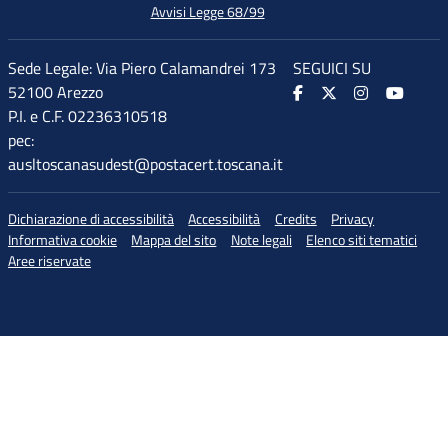
Avvisi Legge 68/99
Sede Legale: Via Piero Calamandrei 173
SEGUICI SU
52100 Arezzo
P.I. e C.F. 02236310518
pec:
ausltoscanasudest@postacert.toscana.it
Dichiarazione di accessibilità
Accessibilità
Credits
Privacy
Informativa cookie
Mappa del sito
Note legali
Elenco siti tematici
Aree riservate