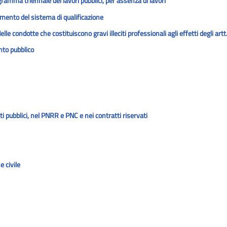
amma triennale dei lavori pubblici, per assenza di lavori
namento del sistema di qualificazione
lle condotte che costituiscono gravi illeciti professionali agli effetti degli ar
nto pubblico
ti pubblici, nel PNRR e PNC e nei contratti riservati
 civile