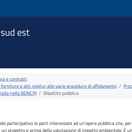
 sud est
ra e contratti
 forniture e atti relativi alle varie procedure di affidamento
Proc
ensite nella BDNCP)
Dibattito pubblico
do partecipativo le parti interessate ad un’opera pubblica che, per
e di un progetto e prima della valutazione di impatto ambientale. È