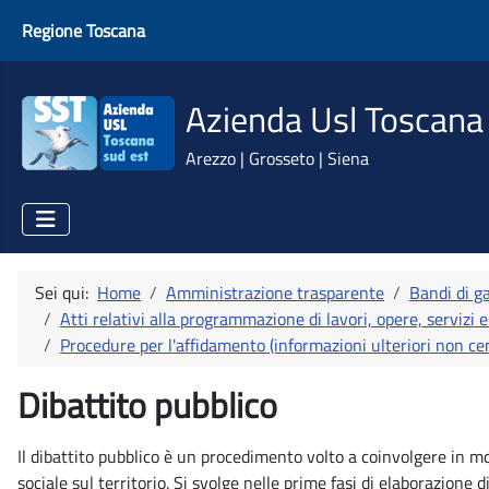
Regione Toscana
Azienda Usl Toscana
Arezzo | Grosseto | Siena
Sei qui:
Home
Amministrazione trasparente
Bandi di ga
Atti relativi alla programmazione di lavori, opere, servizi e
Procedure per l'affidamento (informazioni ulteriori non c
Dibattito pubblico
Il dibattito pubblico è un procedimento volto a coinvolgere in mo
sociale sul territorio. Si svolge nelle prime fasi di elaborazion