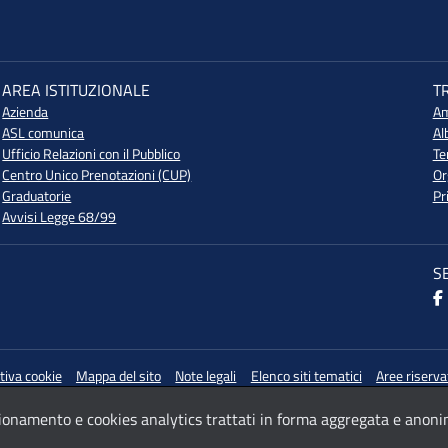
AREA ISTITUZIONALE
T
Azienda
Am
ASL comunica
Al
Ufficio Relazioni con il Pubblico
Te
Centro Unico Prenotazioni (CUP)
Or
Graduatorie
Pr
Avvisi Legge 68/99
S
tiva cookie
Mappa del sito
Note legali
Elenco siti tematici
Aree riserva
nzionamento e cookies analytics trattati in forma aggregata e anoni