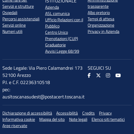
Come fare per
Amministrazione
ISTITUZIONALE
Servizi e strutture
trasparente
Azienda
Ospedali
Albo pretorio
ASL comunica
Percorsi assistenziali
Tempi di attesa
Ufficio Relazioni con il
Servizi online
Organizzazione
Pubblico
Numeri utili
Privacy in Azienda
Centro Unico
Prenotazioni (CUP)
Graduatorie
Avvisi Legge 68/99
Sede Legale: Via Piero Calamandrei 173
SEGUICI SU
52100 Arezzo
P.I. e C.F. 02236310518
pec:
ausltoscanasudest@postacert.toscana.it
Dichiarazione di accessibilità
Accessibilità
Credits
Privacy
Informativa cookie
Mappa del sito
Note legali
Elenco siti tematici
Aree riservate