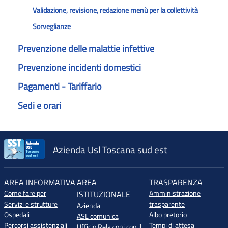
Validazione, revisione, redazione menù per la collettività
Sorveglianze
Prevenzione delle malattie infettive
Prevenzione incidenti domestici
Pagamenti - Tariffario
Sedi e orari
Azienda Usl Toscana sud est
AREA INFORMATIVA
AREA
TRASPARENZA
Come fare per
Amministrazione
ISTITUZIONALE
Servizi e strutture
trasparente
Azienda
Ospedali
Albo pretorio
ASL comunica
Percorsi assistenziali
Tempi di attesa
Ufficio Relazioni con il