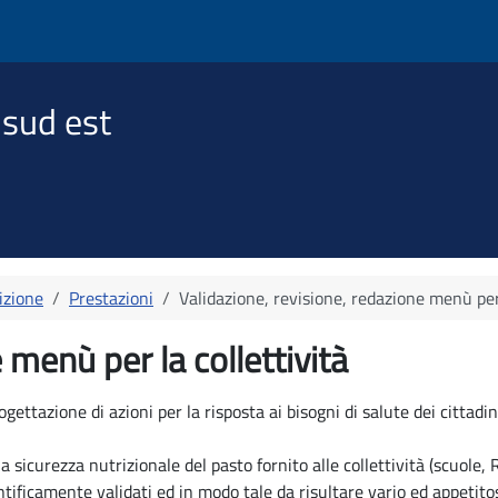
 sud est
izione
Prestazioni
Validazione, revisione, redazione menù per 
 menù per la collettività
tazione di azioni per la risposta ai bisogni di salute dei cittadini 
 sicurezza nutrizionale del pasto fornito alle collettività (scuole, R
tificamente validati ed in modo tale da risultare vario ed appetitoso