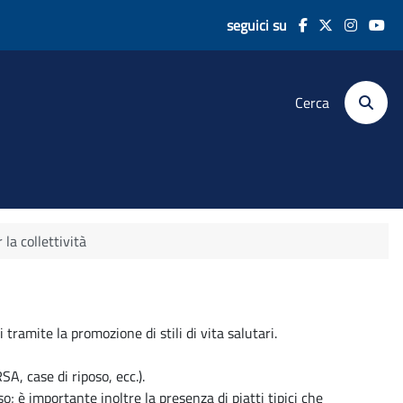
seguici su
Cerca
la collettività
tramite la promozione di stili di vita salutari.
SA, case di riposo, ecc.).
; è importante inoltre la presenza di piatti tipici che