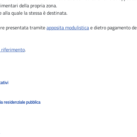
imentari della propria zona.
e alla quale la stessa è destinata.
sere presentata tramite
apposita modulistica
e dietro pagamento dei 
i riferimento
.
tativi
ia residenziale pubblica
a