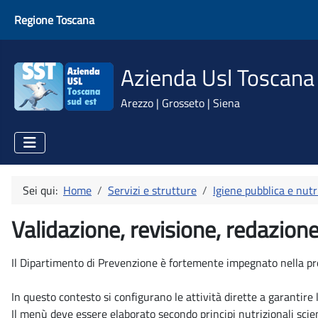
Regione Toscana
Azienda Usl Toscana
Arezzo | Grosseto | Siena
Sei qui:
Home
Servizi e strutture
Igiene pubblica e nutr
Validazione, revisione, redazione
Il Dipartimento di Prevenzione è fortemente impegnato nella proget
In questo contesto si configurano le attività dirette a garantire la
Il menù deve essere elaborato secondo principi nutrizionali scien