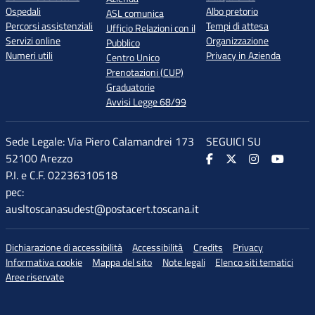
Ospedali
Albo pretorio
ASL comunica
Percorsi assistenziali
Tempi di attesa
Ufficio Relazioni con il
Servizi online
Organizzazione
Pubblico
Numeri utili
Privacy in Azienda
Centro Unico
Prenotazioni (CUP)
Graduatorie
Avvisi Legge 68/99
Sede Legale: Via Piero Calamandrei 173
SEGUICI SU
52100 Arezzo
P.I. e C.F. 02236310518
pec:
ausltoscanasudest@postacert.toscana.it
Dichiarazione di accessibilità
Accessibilità
Credits
Privacy
Informativa cookie
Mappa del sito
Note legali
Elenco siti tematici
Aree riservate