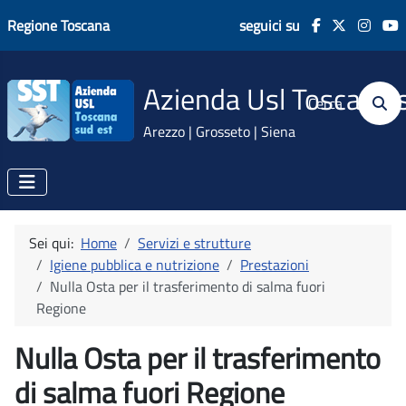
Regione Toscana
seguici su
Azienda Usl Toscana 
Cerca
Arezzo | Grosseto | Siena
Sei qui:
Home
Servizi e strutture
Igiene pubblica e nutrizione
Prestazioni
Nulla Osta per il trasferimento di salma fuori
Regione
Nulla Osta per il trasferimento
di salma fuori Regione