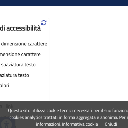
♲
di accessibilità
dimensione carattere
imensione carattere
spaziatura testo
aziatura testo
colori
 i link
Questo sito utilizza cookie tecnici necessari per il suo funzio
grande
cookies analytics trattati in forma aggregata e anonima. Per
informazioni:
Informativa cookie
Chiudi
a lettura