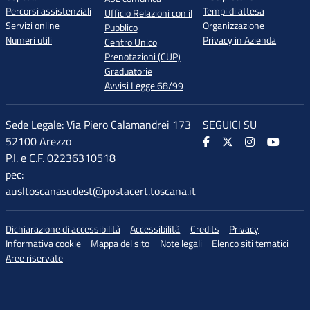
Percorsi assistenziali
Tempi di attesa
Ufficio Relazioni con il
Servizi online
Organizzazione
Pubblico
Numeri utili
Privacy in Azienda
Centro Unico
Prenotazioni (CUP)
Graduatorie
Avvisi Legge 68/99
Sede Legale: Via Piero Calamandrei 173
SEGUICI SU
52100 Arezzo
P.I. e C.F. 02236310518
pec:
ausltoscanasudest@postacert.toscana.it
Dichiarazione di accessibilità
Accessibilità
Credits
Privacy
Informativa cookie
Mappa del sito
Note legali
Elenco siti tematici
Aree riservate