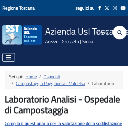
Regione Toscana
seguici su
Azienda Usl Toscana 
Cerca
Arezzo | Grosseto | Siena
Sei qui:
Home
Ospedali
Campostaggia Poggibonsi - Valdelsa
Laboratorio
Laboratorio Analisi - Ospedale
di Campostaggia
Compila il questionario per la valutazione della soddisfazione