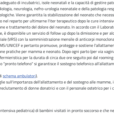
deguato di incubatrici, isole neonatali e la capacità di gestire pa
iologia, neurologia, nefro-urologia neonatale e della patologia resp
logiche. Viene garantita la stabilizzazione del neonato che necessit
nato nel reparto per ultimarne l'iter terapeutico dopo le cure intens
ne e trattamento del dolore del neonato. In accordo con il Laborato
, è disponibile un servizio di follow up dopo la dimissione e per alc
ciziale (VRS) con la somministrazione mensile di anticorpi monoclona
MS/UNICEF e pertanto promuove, protegge e sostiene l'allattamen
one pratiche per mamma e neonato. Dopo ogni parto (per via vaginale
nfermieristica per la durata di circa due ore seguito poi dal roomin
zio "pronto telefono" si garantisce il sostegno telefonico all'allat
di
schema ambulatori
).
famiglie sull'importanza dell'allattamento e del sostegno alle mam
l reclutamento di donne donatrici e con il personale ostetrico per i 
intensiva pediatrica) di bambini visitati in pronto soccorso e che 