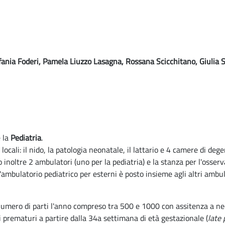
fania Foderi, Pamela Liuzzo Lasagna, Rossana Scicchitano, Giulia Squ
 la
Pediatria
.
 locali: il nido, la patologia neonatale, il lattario e 4 camere di de
inoltre 2 ambulatori (uno per la pediatria) e la stanza per l'osserv
 l'ambulatorio pediatrico per esterni è posto insieme agli altri ambul
 (numero di parti l'anno compreso tra 500 e 1000 con assitenza a ne
i prematuri a partire dalla 34a settimana di età gestazionale (
late