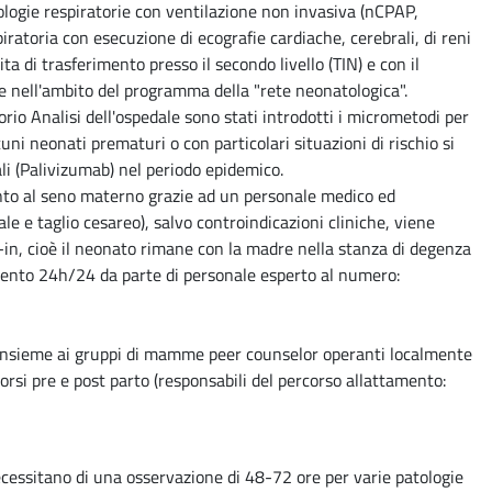
tologie respiratorie con ventilazione non invasiva (nCPAP,
iratoria con esecuzione di ecografie cardiache, cerebrali, di reni
a di trasferimento presso il secondo livello (TIN) e con il
ive nell'ambito del programma della "rete neonatologica".
rio Analisi dell'ospedale sono stati introdotti i micrometodi per
uni neonati prematuri o con particolari situazioni di rischio si
li (Palivizumab) nel periodo epidemico.
to al seno materno grazie ad un personale medico ed
 e taglio cesareo), salvo controindicazioni cliniche, viene
g-in, cioè il neonato rimane con la madre nella stanza di degenza
tamento 24h/24 da parte di personale esperto al numero:
me, insieme ai gruppi di mamme peer counselor operanti localmente
corsi pre e post parto (responsabili del percorso allattamento:
necessitano di una osservazione di 48-72 ore per varie patologie