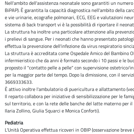
Nell'ambito dell'assistenza neonatale sono garantiti un numero a
BiPAP). È garantita la capacità diagnostica nell'ambito della card
e vie urinarie, ecografie polmonari, ECG, EEG e valutazioni neuro
sistema di back transport vi è la possibilità di riportare il neo
La struttura ha inoltre una particolare attenzione alla prevenzio
i prelievi di sangue. Per i neonati che hanno presentato patologie
effettua la prevenzione dell'infezione da virus respiratorio sin
La struttura è accreditata come Ospedale Amico del Bambino O
infermieristico che da anni è formato secondo i 10 passi e le bu
proposto il "contatto pelle a pelle" con supervisione ostetrico/i
per la maggior parte del tempo. Dopo la dimissione, con il servi
3669333633.
È attivo inoltre l'ambulatorio di puericultura e allattamento (ve
Il reparto collabora per iniziative di sensibilizzazione per le 
sul territorio, e con la rete delle banche del latte materno per i
Ilaria Zollino, Giulia Squarci e Monica Conforti).
Pediatria
L'Unità Operativa effettua ricoveri in OBIP (osservazione breve 