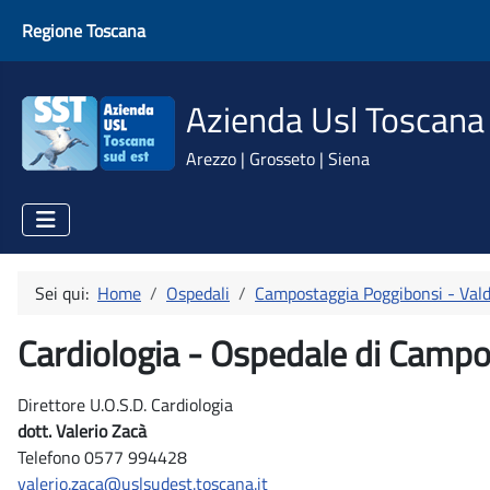
Regione Toscana
Azienda Usl Toscana
Arezzo | Grosseto | Siena
Sei qui:
Home
Ospedali
Campostaggia Poggibonsi - Vald
Cardiologia - Ospedale di Camp
Direttore U.O.S.D. Cardiologia
dott. Valerio Zacà
Telefono 0577 994428
valerio.zaca@uslsudest.toscana.it