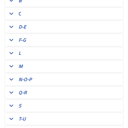
B
C
D-E
F-G
L
M
N-O-P
Q-R
S
T-U