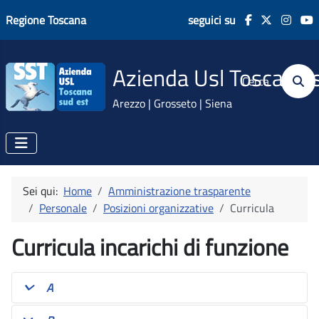
Regione Toscana
seguici su
Azienda Usl Toscana 
Cerca
Arezzo | Grosseto | Siena
Sei qui:
Home
Amministrazione trasparente
Personale
Posizioni organizzative
Curricula
Curricula incarichi di funzione
A