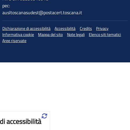
pec:
ausltoscanasudest@postacert.toscana.it
Dichiarazione di accessibilità
Accessibilità
Credits
Privacy
Informativa cookie
Mappa del sito
Note legali
Elenco siti tematici
Aree riservate
♲
di accessibilità