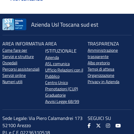
Azienda Usl Toscana sud est
AREA INFORMATIVA
AREA
TRASPARENZA
Come fare per
Amministrazione
ISTITUZIONALE
Servizi e strutture
trasparente
Azienda
Ospedali
Albo pretorio
ASL comunica
Percorsi assistenziali
Tempi di attesa
Ufficio Relazioni con il
Servizi online
Organizzazione
Pubblico
Numeri utili
Privacy in Azienda
Centro Unico
Prenotazioni (CUP)
Graduatorie
Avvisi Legge 68/99
Sede Legale: Via Piero Calamandrei 173
SEGUICI SU
52100 Arezzo
P.I. e C.F. 02236310518