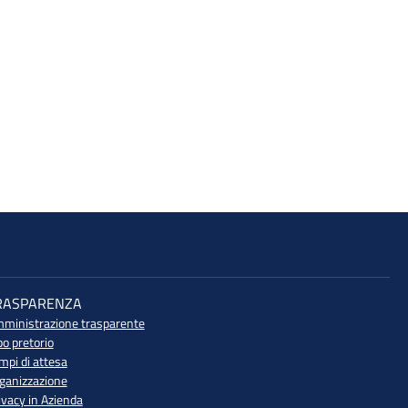
RASPARENZA
ministrazione trasparente
bo pretorio
mpi di attesa
ganizzazione
ivacy in Azienda