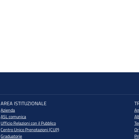
AREA ISTITUZIONALE
T
Azienda
Am
ASL comunica
Al
Ufficio Relazioni con il Pubblico
Te
Centro Unico Prenotazioni (CUP)
Or
Graduatorie
Pr