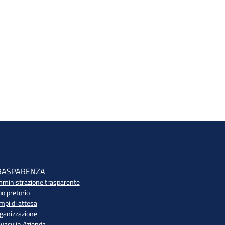
RASPARENZA
ministrazione trasparente
bo pretorio
mpi di attesa
ganizzazione
ivacy in Azienda