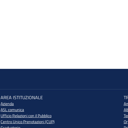
AREA ISTITUZIONALE
T
Azienda
Am
ASL comunica
Al
Ufficio Relazioni con il Pubblico
Te
Centro Unico Prenotazioni (CUP)
Or
Graduatorie
Pr