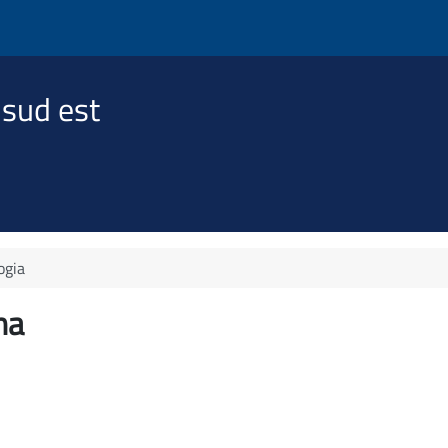
 sud est
ogia
na