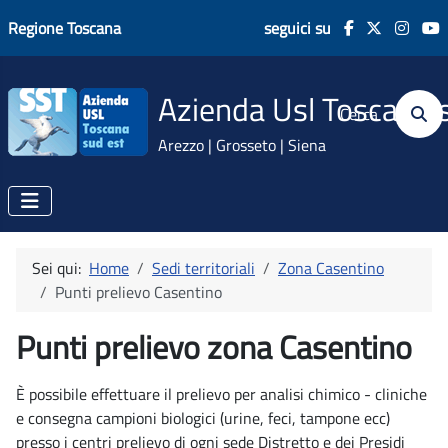
Regione Toscana
seguici su
Azienda Usl Toscana 
Cerca
Arezzo | Grosseto | Siena
Sei qui:
Home
Sedi territoriali
Zona Casentino
Punti prelievo Casentino
Punti prelievo zona Casentino
È possibile effettuare il prelievo per analisi chimico - cliniche
e consegna campioni biologici (urine, feci, tampone ecc)
presso i centri prelievo di ogni sede Distretto e dei Presidi