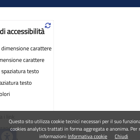
♲
di accessibilità
dimensione carattere
imensione carattere
spaziatura testo
aziatura testo
colori
 i link
Questo sito utilizza cookie tecnici necessari per il suo funzio
grande
cookies analytics trattati in forma aggregata e anonima. Per
informazioni:
Informativa cookie
Chiudi
a lettura