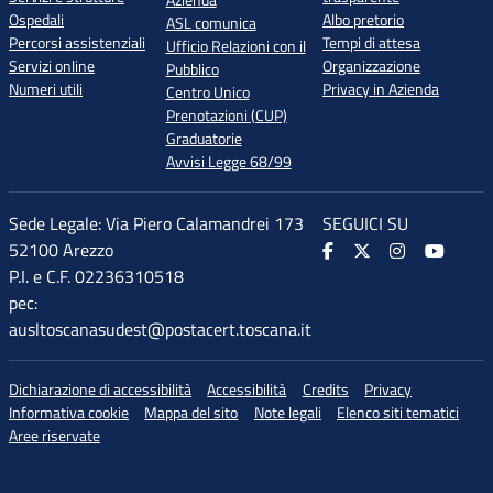
Azienda
Ospedali
Albo pretorio
ASL comunica
Percorsi assistenziali
Tempi di attesa
Ufficio Relazioni con il
Servizi online
Organizzazione
Pubblico
Numeri utili
Privacy in Azienda
Centro Unico
Prenotazioni (CUP)
Graduatorie
Avvisi Legge 68/99
Sede Legale: Via Piero Calamandrei 173
SEGUICI SU
52100 Arezzo
P.I. e C.F. 02236310518
pec:
ausltoscanasudest@postacert.toscana.it
Dichiarazione di accessibilità
Accessibilità
Credits
Privacy
Informativa cookie
Mappa del sito
Note legali
Elenco siti tematici
Aree riservate