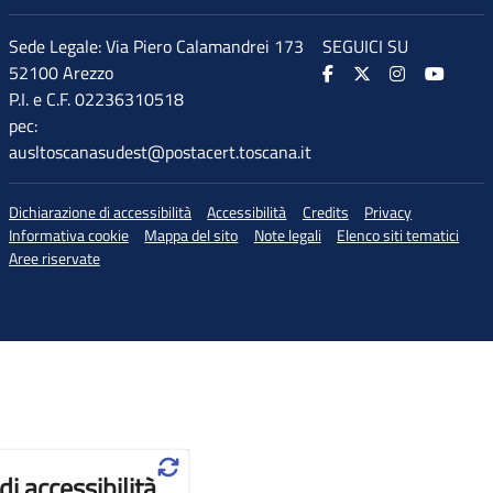
Sede Legale: Via Piero Calamandrei 173
SEGUICI SU
52100 Arezzo
P.I. e C.F. 02236310518
pec:
ausltoscanasudest@postacert.toscana.it
Dichiarazione di accessibilità
Accessibilità
Credits
Privacy
Informativa cookie
Mappa del sito
Note legali
Elenco siti tematici
Aree riservate
♲
di accessibilità