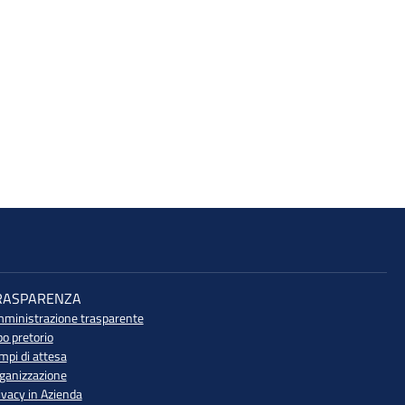
RASPARENZA
ministrazione trasparente
bo pretorio
mpi di attesa
ganizzazione
ivacy in Azienda