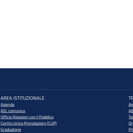
AREA ISTITUZIONALE
T
Azienda
Am
ASL comunica
Al
Ufficio Relazioni con il Pubblico
Te
Centro Unico Prenotazioni (CUP)
Or
Graduatorie
Pr