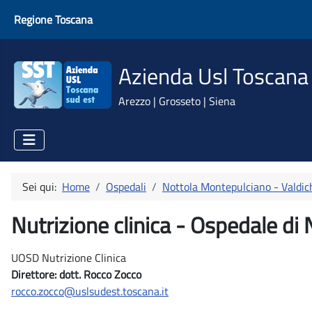
Regione Toscana
Azienda Usl Toscana
Arezzo | Grosseto | Siena
Sei qui:
Home
Ospedali
Nottola Montepulciano - Valdic
Nutrizione clinica - Ospedale di 
UOSD Nutrizione Clinica
Direttore: dott. Rocco Zocco
rocco.zocco@uslsudest.toscana.it