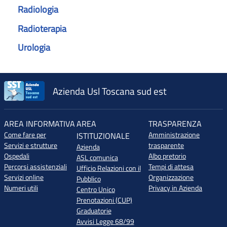
Radiologia
Radioterapia
Urologia
Azienda Usl Toscana sud est
AREA INFORMATIVA
AREA
TRASPARENZA
Come fare per
Amministrazione
ISTITUZIONALE
Servizi e strutture
trasparente
Azienda
Ospedali
Albo pretorio
ASL comunica
Percorsi assistenziali
Tempi di attesa
Ufficio Relazioni con il
Servizi online
Organizzazione
Pubblico
Numeri utili
Privacy in Azienda
Centro Unico
Prenotazioni (CUP)
Graduatorie
Avvisi Legge 68/99