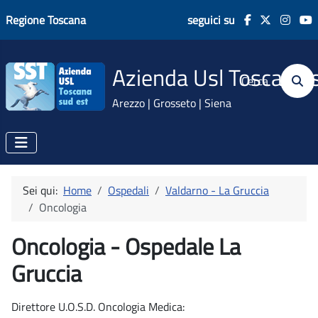
Regione Toscana
seguici su
Azienda Usl Toscana 
Cerca
Arezzo | Grosseto | Siena
Sei qui:
Home
Ospedali
Valdarno - La Gruccia
Oncologia
Oncologia - Ospedale La
Gruccia
Direttore U.O.S.D. Oncologia Medica: