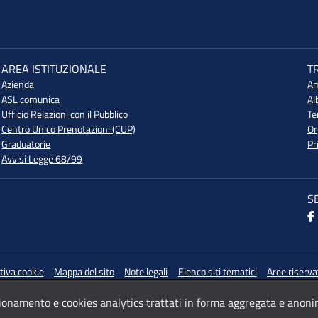
AREA ISTITUZIONALE
T
Azienda
Am
ASL comunica
Al
Ufficio Relazioni con il Pubblico
Te
Centro Unico Prenotazioni (CUP)
Or
Graduatorie
Pr
Avvisi Legge 68/99
S
tiva cookie
Mappa del sito
Note legali
Elenco siti tematici
Aree riserva
nzionamento e cookies analytics trattati in forma aggregata e anoni