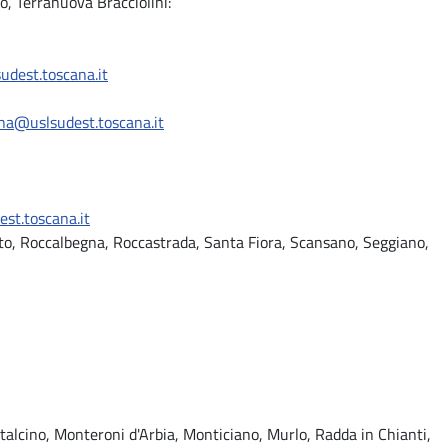
o, Terranuova Bracciolini:
udest.toscana.it
ina@uslsudest.toscana.it
est.toscana.it
seto, Roccalbegna, Roccastrada, Santa Fiora, Scansano, Seggiano,
alcino, Monteroni d'Arbia, Monticiano, Murlo, Radda in Chianti,