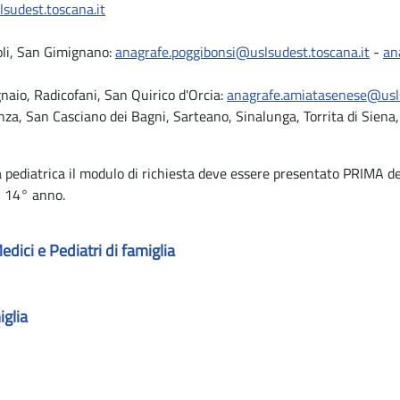
sudest.toscana.it
doli, San Gimignano:
anagrafe.poggibonsi@uslsudest.toscana.it
-
an
naio, Radicofani, San Quirico d'Orcia:
anagrafe.amiatasenese@usls
za, San Casciano dei Bagni, Sarteano, Sinalunga, Torrita di Siena
a pediatrica il modulo di richiesta deve essere presentato PRIMA
l 14° anno.
edici e Pediatri di famiglia
iglia