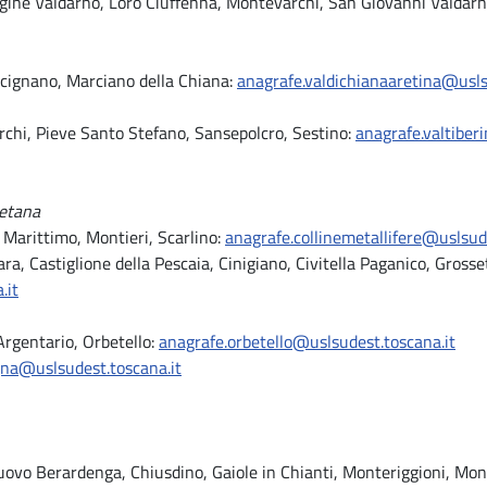
rgine Valdarno, Loro Ciuffenna, Montevarchi, San Giovanni Valdarn
ucignano, Marciano della Chiana:
anagrafe.valdichianaaretina@usls
rchi, Pieve Santo Stefano, Sansepolcro, Sestino:
anagrafe.valtiber
setana
Marittimo, Montieri, Scarlino:
anagrafe.collinemetallifere@uslsud
ara, Castiglione della Pescaia, Cinigiano, Civitella Paganico, Gros
.it
Argentario, Orbetello:
anagrafe.orbetello@uslsudest.toscana.it
gna@uslsudest.toscana.it
uovo Berardenga, Chiusdino, Gaiole in Chianti, Monteriggioni, Mont