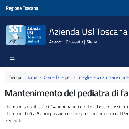
Regione Toscana
Azienda Usl Toscana
Arezzo | Grosseto | Siena
Sei qui:
Home
Come fare per
Scegliere o cambiare il med
Mantenimento del pediatra di fa
I bambini sino all'età di 14 anni hanno diritto ad essere assistiti
I bambini da 0 a 6 anni possono essere presi in cura solo dal Ped
Generale.