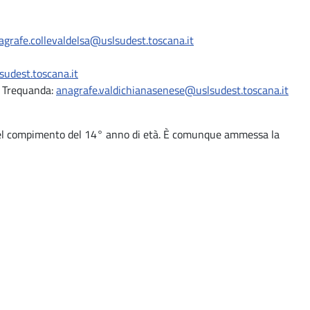
agrafe.collevaldelsa@uslsudest.toscana.it
udest.toscana.it
, Trequanda:
anagrafe.valdichianasenese@uslsudest.toscana.it
 del compimento del 14° anno di età. È comunque ammessa la