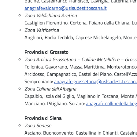
Bucine, Castelfranco Piandiscò, Cavriglia, Laterina Pe
anagrafevaldarno@uslsudest.toscana.it
Zona Valdichiana Aretina
Castiglion Fiorentino, Cortona, Foiano della Chiana, L
Zona Valtiberina
Anghiari, Badia Tedalda, Caprese Michelangelo, Monte
Provincia di Grosseto
Zona Amiata Grossetana – Colline Metallifere – Gros
Follonica, Gavorrano, Massa Marittima, Monterotondo 
Arcidosso, Campagnatico, Castel del Piano, Castell’Azz
Semproniano:
anagrafe.grossetana@uslsudest.toscana
Zona Colline dell'Albegna
Capalbio, Isola del Giglio, Magliano in Toscana, Monte 
Manciano, Pitigliano, Sorano:
anagrafe.collinedellalbe
Provincia di Siena
Zona Senese
Asciano, Buonconvento, Castellina in Chianti, Casteln