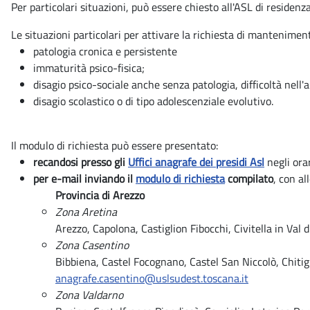
Per particolari situazioni, può essere chiesto all'ASL di residen
Le situazioni particolari per attivare la richiesta di mantenimen
patologia cronica e persistente
immaturità psico-fisica;
disagio psico-sociale anche senza patologia, difficoltà nell'
disagio scolastico o di tipo adolescenziale evolutivo.
Il modulo di richiesta può essere presentato:
recandosi presso gli
Uffici anagrafe dei presidi Asl
negli orar
per e-mail inviando il
modulo di richiesta
compilato
, con al
Provincia di Arezzo
Zona Aretina
Arezzo, Capolona, Castiglion Fibocchi, Civitella in Va
Zona Casentino
Bibbiena, Castel Focognano, Castel San Niccolò, Chitig
anagrafe.casentino@uslsudest.toscana.it
Zona Valdarno