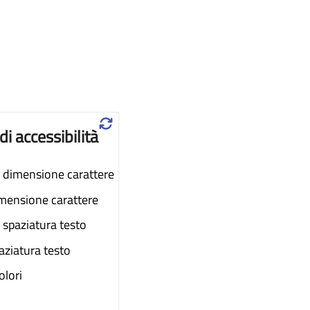
♲
di accessibilità
dimensione carattere
imensione carattere
spaziatura testo
aziatura testo
colori