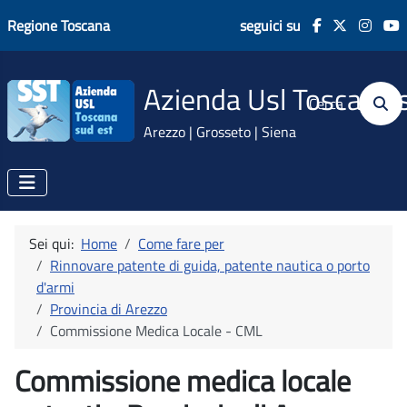
Regione Toscana
seguici su
Azienda Usl Toscana 
Cerca
Arezzo | Grosseto | Siena
Sei qui:
Home
Come fare per
Rinnovare patente di guida, patente nautica o porto
d'armi
Provincia di Arezzo
Commissione Medica Locale - CML
Commissione medica locale