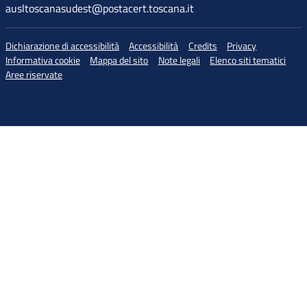
ausltoscanasudest@postacert.toscana.it
Dichiarazione di accessibilità
Accessibilità
Credits
Privacy
Informativa cookie
Mappa del sito
Note legali
Elenco siti tematici
Aree riservate