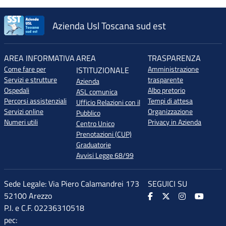
Azienda Usl Toscana sud est
AREA INFORMATIVA
AREA
TRASPARENZA
Come fare per
Amministrazione
ISTITUZIONALE
Servizi e strutture
trasparente
Azienda
Ospedali
Albo pretorio
ASL comunica
Percorsi assistenziali
Tempi di attesa
Ufficio Relazioni con il
Servizi online
Organizzazione
Pubblico
Numeri utili
Privacy in Azienda
Centro Unico
Prenotazioni (CUP)
Graduatorie
Avvisi Legge 68/99
Sede Legale: Via Piero Calamandrei 173
SEGUICI SU
52100 Arezzo
P.I. e C.F. 02236310518
pec: