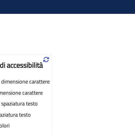
♲
di accessibilità
dimensione carattere
imensione carattere
spaziatura testo
aziatura testo
colori