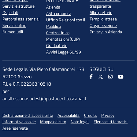
ISTITUZIONALE
Servizi e strutture
trasparente
Azienda
Ospedali
Albo pretorio
ASL comunica
Percorsi assistenziali
Tempi di attesa
Ufficio Relazioni con il
Servizi online
Organizzazione
Pubblico
Numeri utili
Privacy in Azienda
Centro Unico
Prenotazioni (CUP)
Graduatorie
Avvisi Legge 68/99
Sede Legale: Via Piero Calamandrei 173
SEGUICI SU
52100 Arezzo
P.I. e C.F. 02236310518
pec:
ausltoscanasudest@postacert.toscana.it
Dichiarazione di accessibilità
Accessibilità
Credits
Privacy
Informativa cookie
Mappa del sito
Note legali
Elenco siti tematici
Aree riservate