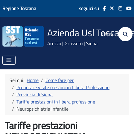
Regione Toscana
seguici su
Azienda Usl Toscana 
Cerca
Arezzo | Grosseto | Siena
Sei qui:
Home
Come fare per
Prenotare visite o esami in Libera Professione
Provincia di Siena
Tariffe prestazioni in libera professione
Neuropsichiatria infantile
Tariffe prestazioni