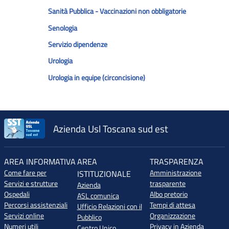
Sanità Pubblica - Vaccinazioni non obbligatorie
Senologia
Servizio dipendenze
Urologia
Urologia in equipe (circoncisione)
Azienda Usl Toscana sud est
AREA INFORMATIVA
AREA
TRASPARENZA
Come fare per
Amministrazione
ISTITUZIONALE
Servizi e strutture
trasparente
Azienda
Ospedali
Albo pretorio
ASL comunica
Percorsi assistenziali
Tempi di attesa
Ufficio Relazioni con il
Servizi online
Organizzazione
Pubblico
Numeri utili
Privacy in Azienda
Centro Unico