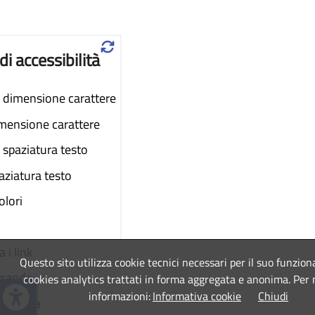
♲
di accessibilità
dimensione carattere
imensione carattere
spaziatura testo
aziatura testo
colori
 i link
Questo sito utilizza cookie tecnici necessari per il suo funzio
grande
cookies analytics trattati in forma aggregata e anonima. Per
informazioni:
Informativa cookie
Chiudi
a lettura