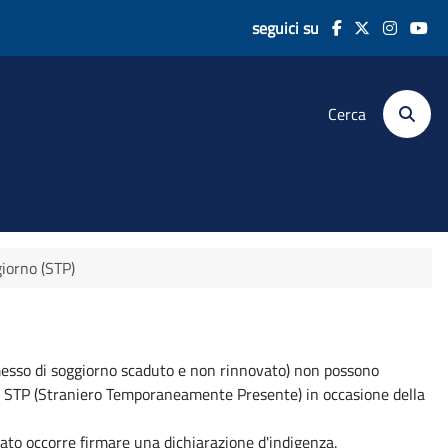
seguici su
Cerca
iorno (STP)
ermesso di soggiorno scaduto e non rinnovato) non possono
tato STP (Straniero Temporaneamente Presente) in occasione della
stato occorre firmare una dichiarazione d'indigenza.