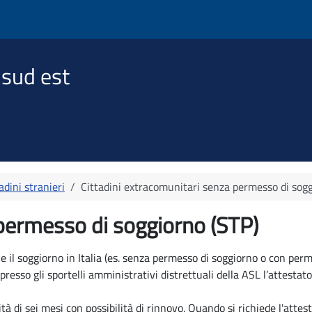
 sud est
adini stranieri
Cittadini extracomunitari senza permesso di sogg
 permesso di soggiorno (STP)
so e il soggiorno in Italia (es. senza permesso di soggiorno o con p
 presso gli sportelli amministrativi distrettuali della ASL l’attes
tà di sei mesi con possibilità di rinnovo. Quando si richiede l'atte