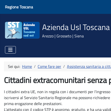
Regione Toscana
Azienda Usl Toscana
Arezzo | Grosseto | Siena
Sei qui:
Home
Come fare per
Assistenza sanitaria a citt
Cittadini extracomunitari senza
I cittadini extra UE, non in regola con i documenti per l'ingres
iscriversi al Servizio Sanitario Regionale ma possono richiedere
prima erogazione delle prestazioni.
L'attestato con il codice STP è anonimo, gratuito, e ha una validi