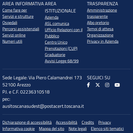
AREA INFORMATIVA
AREA
TRASPARENZA
Come fare per
Amministrazione
ISTITUZIONALE
Servizi e strutture
trasparente
Azienda
Ospedali
Albo pretorio
ASL comunica
Percorsi assistenziali
Tempi di attesa
Ufficio Relazioni con il
Servizi online
Organizzazione
Pubblico
Numeri utili
Privacy in Azienda
Centro Unico
Prenotazioni (CUP)
Graduatorie
Avvisi Legge 68/99
Sede Legale: Via Piero Calamandrei 173
SEGUICI SU
52100 Arezzo
P.I. e C.F. 02236310518
pec:
ausltoscanasudest@postacert.toscana.it
Dichiarazione di accessibilità
Accessibilità
Credits
Privacy
Informativa cookie
Mappa del sito
Note legali
Elenco siti tematici