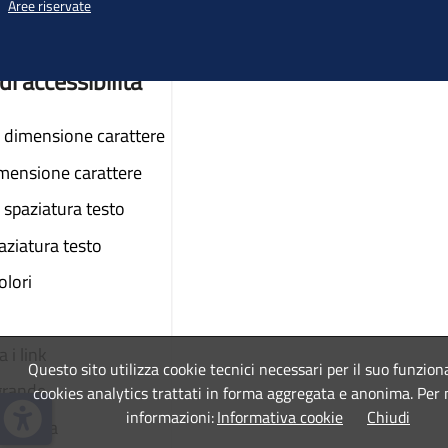
Aree riservate
♲
di accessibilità
dimensione carattere
imensione carattere
spaziatura testo
aziatura testo
colori
 i link
Questo sito utilizza cookie tecnici necessari per il suo funzio
grande
cookies analytics trattati in forma aggregata e anonima. Per
informazioni:
Informativa cookie
Chiudi
a lettura