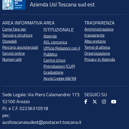
Azienda Usl Toscana sud est
AREA INFORMATIVA
AREA
TRASPARENZA
Come fare per
Amministrazione
ISTITUZIONALE
Servizi e strutture
trasparente
Azienda
Ospedali
Albo pretorio
ASL comunica
Percorsi assistenziali
Tempi di attesa
Ufficio Relazioni con il
Servizi online
Organizzazione
Pubblico
Numeri utili
Privacy in Azienda
Centro Unico
Prenotazioni (CUP)
Graduatorie
Avvisi Legge 68/99
Sede Legale: Via Piero Calamandrei 173
SEGUICI SU
52100 Arezzo
P.I. e C.F. 02236310518
pec:
ausltoscanasudest@postacert.toscana.it