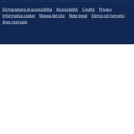
Dichiarazione di accessibilità
Accessibilità
Credits
Privacy
Informativa cookie
Mappa del sito
Note legali
Elenco siti tematici
Aree riservate