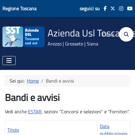
Regione Toscana
seguici su
Azienda Usl Toscana 
Cerca
Arezzo | Grosseto | Siena
Sei qui:
Home
Bandi e avvisi
Bandi e avvisi
Vedi anche
ESTAR
, sezioni "Concorsi e selezioni" e "Fornitori".
Data
Titolo
pubblicazione