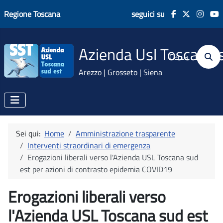
Regione Toscana
seguici su
Azienda Usl Toscana 
Cerca
Arezzo | Grosseto | Siena
Sei qui:
Home
Amministrazione trasparente
Interventi straordinari di emergenza
Erogazioni liberali verso l'Azienda USL Toscana sud
est per azioni di contrasto epidemia COVID19
Erogazioni liberali verso
l'Azienda USL Toscana sud est