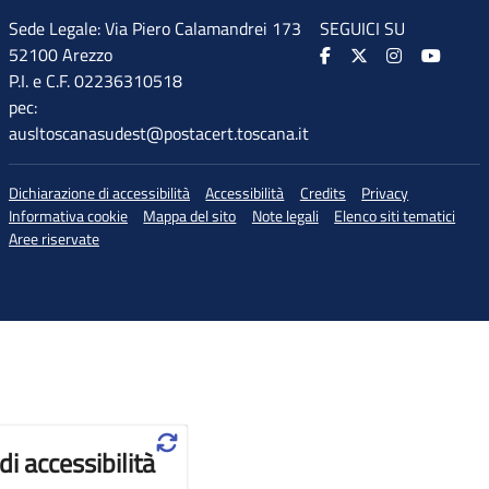
Sede Legale: Via Piero Calamandrei 173
SEGUICI SU
52100 Arezzo
P.I. e C.F. 02236310518
pec:
ausltoscanasudest@postacert.toscana.it
Dichiarazione di accessibilità
Accessibilità
Credits
Privacy
Informativa cookie
Mappa del sito
Note legali
Elenco siti tematici
Aree riservate
♲
di accessibilità