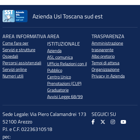
Azienda Usl Toscana sud est
AREA INFORMATIVA
AREA
TRASPARENZA
Come fare per
Amministrazione
ISTITUZIONALE
Servizi e strutture
trasparente
Azienda
Ospedali
Albo pretorio
ASL comunica
Percorsi assistenziali
Tempi di attesa
Ufficio Relazioni con il
Servizi online
Organizzazione
Pubblico
Numeri utili
Privacy in Azienda
Centro Unico
Prenotazioni (CUP)
Graduatorie
Avvisi Legge 68/99
Sede Legale: Via Piero Calamandrei 173
SEGUICI SU
52100 Arezzo
P.I. e C.F. 02236310518
pec: