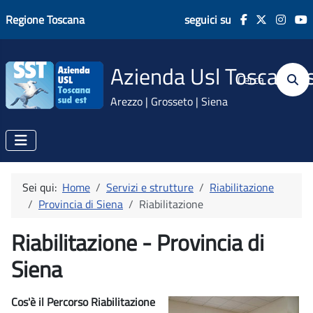
Regione Toscana
seguici su
Azienda Usl Toscana 
Cerca
Arezzo | Grosseto | Siena
Sei qui:
Home
Servizi e strutture
Riabilitazione
Provincia di Siena
Riabilitazione
Riabilitazione - Provincia di
Siena
Cos'è il Percorso Riabilitazione