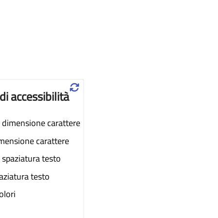
♲
di accessibilità
dimensione carattere
imensione carattere
spaziatura testo
aziatura testo
colori