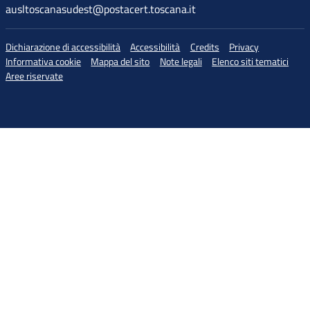
ausltoscanasudest@postacert.toscana.it
Dichiarazione di accessibilità
Accessibilità
Credits
Privacy
Informativa cookie
Mappa del sito
Note legali
Elenco siti tematici
Aree riservate