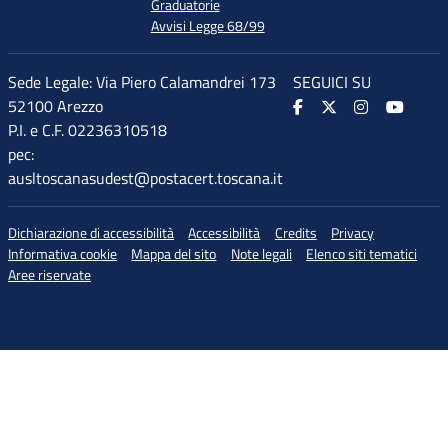
Graduatorie
Avvisi Legge 68/99
Sede Legale: Via Piero Calamandrei 173
SEGUICI SU
52100 Arezzo
P.I. e C.F. 02236310518
pec:
ausltoscanasudest@postacert.toscana.it
Dichiarazione di accessibilità
Accessibilità
Credits
Privacy
Informativa cookie
Mappa del sito
Note legali
Elenco siti tematici
Aree riservate