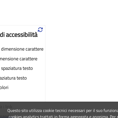
♲
di accessibilità
dimensione carattere
imensione carattere
spaziatura testo
aziatura testo
colori
 i link
Questo sito utilizza cookie tecnici necessari per il suo funzio
grande
cookies analytics trattati in forma aggregata e anonima. Per