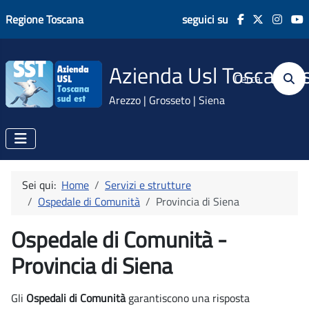
Regione Toscana
seguici su
Azienda Usl Toscana 
Cerca
Arezzo | Grosseto | Siena
Sei qui:
Home
Servizi e strutture
Ospedale di Comunità
Provincia di Siena
Ospedale di Comunità -
Provincia di Siena
Gli
Ospedali di Comunità
garantiscono una risposta