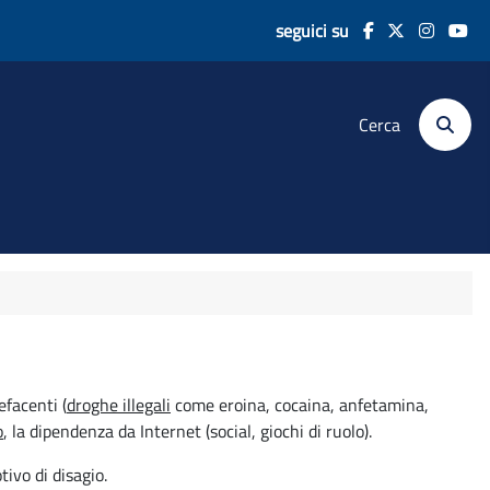
seguici su
Cerca
efacenti (
droghe illegali
come eroina, cocaina, anfetamina,
o
, la dipendenza da Internet (social, giochi di ruolo).
ivo di disagio.