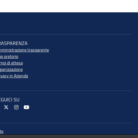
RASPARENZA
ministrazione trasparente
bo pretorio
mpi di attesa
ganizzazione
ivacy in Azienda
EGUICI SU
te