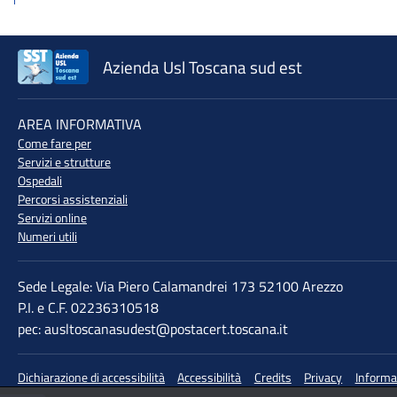
Azienda Usl Toscana sud est
♲
AREA INFORMATIVA
Come fare per
Servizi e strutture
Ospedali
Percorsi assistenziali
Servizi online
Numeri utili
Sede Legale: Via Piero Calamandrei 173 52100 Arezzo
P.I. e C.F. 02236310518
pec: ausltoscanasudest@postacert.toscana.it
Dichiarazione di accessibilità
Accessibilità
Credits
Privacy
Informa