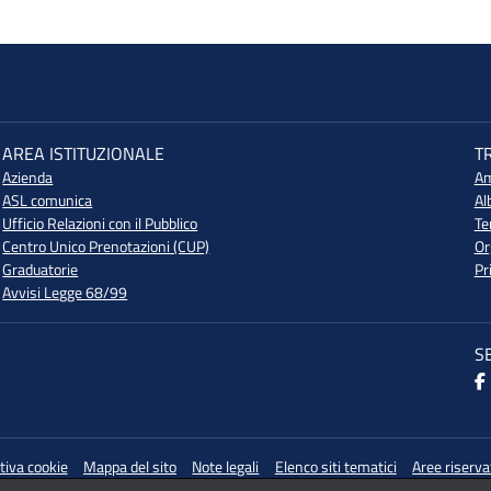
AREA ISTITUZIONALE
T
Azienda
Am
ASL comunica
Al
Ufficio Relazioni con il Pubblico
Te
Centro Unico Prenotazioni (CUP)
Or
Graduatorie
Pr
Avvisi Legge 68/99
S
tiva cookie
Mappa del sito
Note legali
Elenco siti tematici
Aree riserva