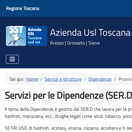
Regione Toscana
Azienda Usl Toscana
Arezzo | Grosseto | Siena
Sei qui:
Home
Servizi e strutture
Dipendenze
Provin
Servizi per le Dipendenze (SER.D.
Il tema delle Dipendenze è gestito dal SER.D che lavora per la p
hashish, marijuana, ecc., droghe legali come alcol, tabacco, psi
SE FAI USO di hashish, ecstasy, eroina, cocaina, eccetera e ti 