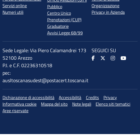
Ufficio Relazioni con il
Servizi online
Organizzazione
Pubblico
Numeri utili
Privacy in Azienda
Centro Unico
Prenotazioni (CUP)
Graduatorie
Avvisi Legge 68/99
Sede Legale: Via Piero Calamandrei 173
SEGUICI SU
52100 Arezzo
P.I. e C.F. 02236310518
pec:
ausltoscanasudest@postacert.toscana.it
Dichiarazione di accessibilità
Accessibilità
Credits
Privacy
Informativa cookie
Mappa del sito
Note legali
Elenco siti tematici
Aree riservate