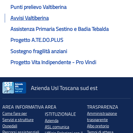
Punti prelievo Valtiberina
Avvisi Valtiberina
Assistenza Primaria Sestino e Badia Tebalda
Progetto A.TE.DO.PLUS
Sostegno fragilità anziani
Progetto Vita Indipendente - Pro Vindi
Azienda Usl Toscana sud est
AREA INFORMATIVA
AREA
TRASPARENZA
Come fare per
Amministrazione
ISTITUZIONALE
Servizi e strutture
trasparente
Azienda
Ospedali
Albo pretorio
ASL comunica
Percorsi assistenziali
Tempi di attesa