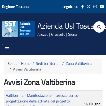
Regione Toscana
seguici su
Azienda Usl Toscana 
Cerca
Arezzo | Grosseto | Siena
Sei qui:
Home
Sedi territoriali
Zona Valtiberina
Avvisi Valtiberina
Avvisi Zona Valtiberina
Data
Valtiberina - Manifestazione interesse per co-
Titolo
pubblicazione
progettazione delle attività del progetto
16 Giugno