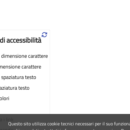
♲
di accessibilità
dimensione carattere
imensione carattere
spaziatura testo
aziatura testo
colori
 i link
Questo sito utilizza cookie tecnici necessari per il suo funzio
grande