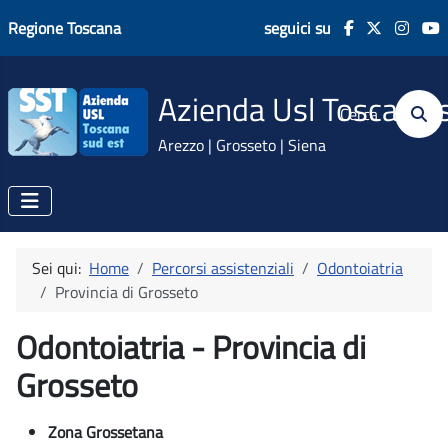
Regione Toscana
seguici su
Azienda Usl Toscana 
Cerca
Arezzo | Grosseto | Siena
Sei qui:
Home
Percorsi assistenziali
Odontoiatria
Provincia di Grosseto
Odontoiatria - Provincia di
Grosseto
Zona Grossetana