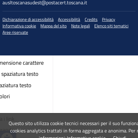
ausltoscanasudest@postacert.toscana.it
Dichiarazione di accessibilità
Accessibilità
Credits
Privacy
Informativa cookie
Mappa del sito
Note legali
Elenco siti tematici
♲
di accessibilità
Aree riservate
dimensione carattere
imensione carattere
spaziatura testo
aziatura testo
colori
 i link
Questo sito utilizza cookie tecnici necessari per il suo funzio
grande
cookies analytics trattati in forma aggregata e anonima. Per