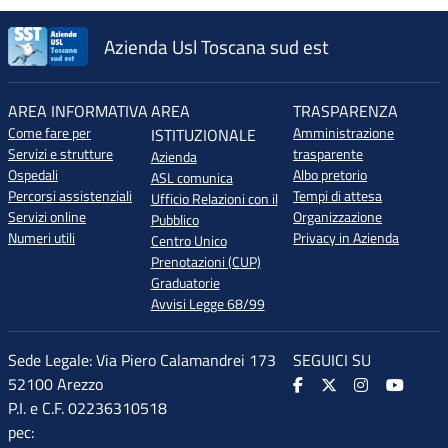
Azienda Usl Toscana sud est
AREA INFORMATIVA
AREA
TRASPARENZA
Come fare per
Amministrazione
ISTITUZIONALE
Servizi e strutture
trasparente
Azienda
Ospedali
Albo pretorio
ASL comunica
Percorsi assistenziali
Tempi di attesa
Ufficio Relazioni con il
Servizi online
Organizzazione
Pubblico
Numeri utili
Privacy in Azienda
Centro Unico
Prenotazioni (CUP)
Graduatorie
Avvisi Legge 68/99
Sede Legale: Via Piero Calamandrei 173
SEGUICI SU
52100 Arezzo
P.I. e C.F. 02236310518
pec: