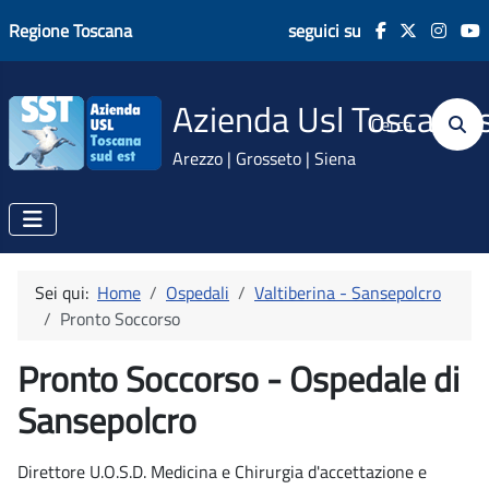
Regione Toscana
seguici su
Azienda Usl Toscana 
Cerca
Arezzo | Grosseto | Siena
Sei qui:
Home
Ospedali
Valtiberina - Sansepolcro
Pronto Soccorso
Pronto Soccorso - Ospedale di
Sansepolcro
Direttore U.O.S.D. Medicina e Chirurgia d'accettazione e