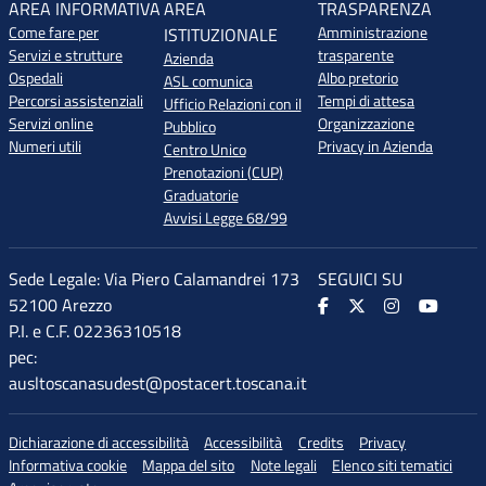
AREA INFORMATIVA
AREA
TRASPARENZA
Come fare per
Amministrazione
ISTITUZIONALE
Servizi e strutture
trasparente
Azienda
Ospedali
Albo pretorio
ASL comunica
Percorsi assistenziali
Tempi di attesa
Ufficio Relazioni con il
Servizi online
Organizzazione
Pubblico
Numeri utili
Privacy in Azienda
Centro Unico
Prenotazioni (CUP)
Graduatorie
Avvisi Legge 68/99
Sede Legale: Via Piero Calamandrei 173
SEGUICI SU
52100 Arezzo
P.I. e C.F. 02236310518
pec:
ausltoscanasudest@postacert.toscana.it
Dichiarazione di accessibilità
Accessibilità
Credits
Privacy
Informativa cookie
Mappa del sito
Note legali
Elenco siti tematici