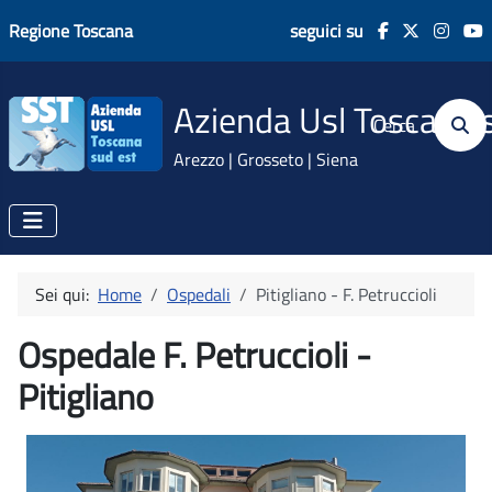
Regione Toscana
seguici su
Azienda Usl Toscana 
Cerca
Arezzo | Grosseto | Siena
Sei qui:
Home
Ospedali
Pitigliano - F. Petruccioli
Ospedale F. Petruccioli -
Pitigliano