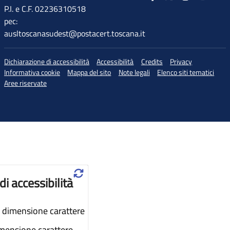
P.I. e C.F. 02236310518
pec:
ausltoscanasudest@postacert.toscana.it
Dichiarazione di accessibilità
Accessibilità
Credits
Privacy
Informativa cookie
Mappa del sito
Note legali
Elenco siti tematici
Aree riservate
♲
di accessibilità
dimensione carattere
imensione carattere