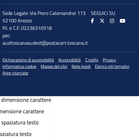
Sede Legale: Via Piero Calamandrei 173
SEGUICI SU
52100 Arezzo
P.I. e C.F. 02236310518
pec:
ausltoscanasudest@postacert.toscana.it
Dichiarazione di accessibilità
Accessibilità
Credits
Privacy
Informativa cookie
Mappa del sito
Note legali
Elenco siti tematici
Aree riservate
♲
di accessibilità
dimensione carattere
imensione carattere
spaziatura testo
aziatura testo