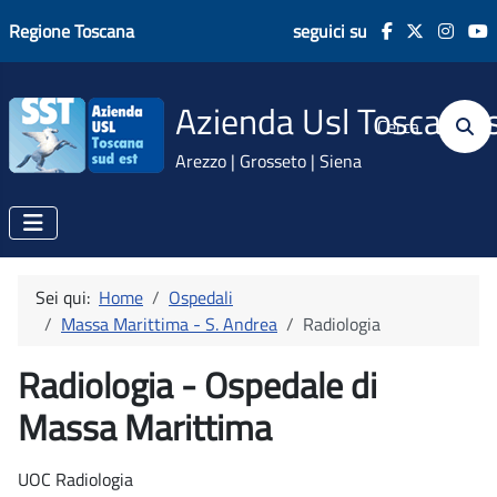
Regione Toscana
seguici su
Azienda Usl Toscana 
Cerca
Arezzo | Grosseto | Siena
Sei qui:
Home
Ospedali
Massa Marittima - S. Andrea
Radiologia
Radiologia - Ospedale di
Massa Marittima
UOC Radiologia