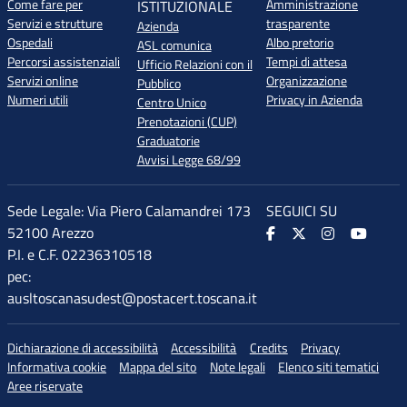
Come fare per
Amministrazione
ISTITUZIONALE
Servizi e strutture
trasparente
Azienda
Ospedali
Albo pretorio
ASL comunica
Percorsi assistenziali
Tempi di attesa
Ufficio Relazioni con il
Servizi online
Organizzazione
Pubblico
Numeri utili
Privacy in Azienda
Centro Unico
Prenotazioni (CUP)
Graduatorie
Avvisi Legge 68/99
Sede Legale: Via Piero Calamandrei 173
SEGUICI SU
52100 Arezzo
P.I. e C.F. 02236310518
pec:
ausltoscanasudest@postacert.toscana.it
Dichiarazione di accessibilità
Accessibilità
Credits
Privacy
♲
di accessibilità
Informativa cookie
Mappa del sito
Note legali
Elenco siti tematici
Aree riservate