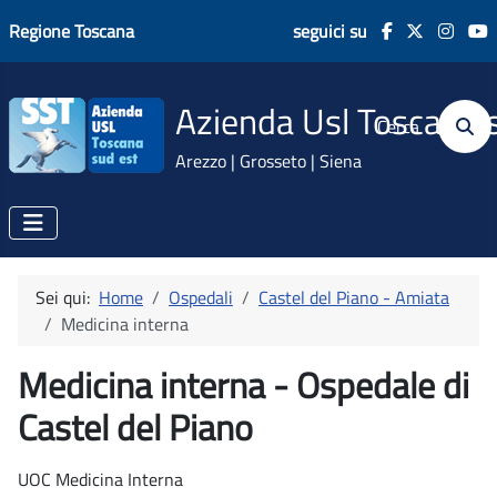
Regione Toscana
seguici su
Azienda Usl Toscana 
Cerca
Arezzo | Grosseto | Siena
Sei qui:
Home
Ospedali
Castel del Piano - Amiata
Medicina interna
Medicina interna - Ospedale di
Castel del Piano
UOC Medicina Interna