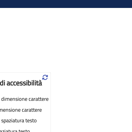
♲
di accessibilità
dimensione carattere
imensione carattere
spaziatura testo
aziatura testo