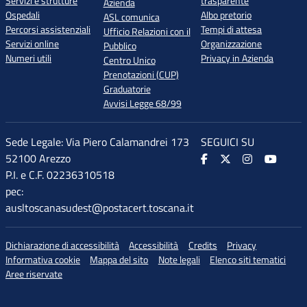
Servizi e strutture
trasparente
Azienda
Ospedali
Albo pretorio
ASL comunica
Percorsi assistenziali
Tempi di attesa
Ufficio Relazioni con il
Servizi online
Organizzazione
Pubblico
Numeri utili
Privacy in Azienda
Centro Unico
Prenotazioni (CUP)
Graduatorie
Avvisi Legge 68/99
Sede Legale: Via Piero Calamandrei 173
SEGUICI SU
52100 Arezzo
P.I. e C.F. 02236310518
pec:
ausltoscanasudest@postacert.toscana.it
Dichiarazione di accessibilità
Accessibilità
Credits
Privacy
Informativa cookie
Mappa del sito
Note legali
Elenco siti tematici
Aree riservate