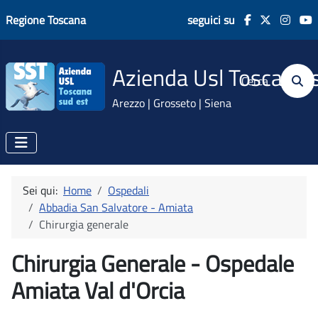
Regione Toscana
seguici su
Azienda Usl Toscana 
Cerca
Arezzo | Grosseto | Siena
Sei qui:
Home
Ospedali
Abbadia San Salvatore - Amiata
Chirurgia generale
Chirurgia Generale - Ospedale
Amiata Val d'Orcia