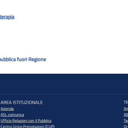
terapia
pubblica fuori Regione
AREA ISTITUZIONALE
T
Azienda
Am
ASL comunica
Al
Ufficio Relazioni con il Pubblico
Te
Centro Unico Prenotazioni (CUP)
Or