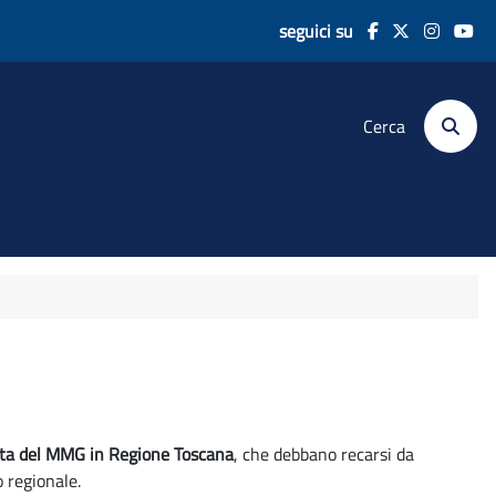
seguici su
Cerca
elta del MMG in Regione Toscana
, che debbano recarsi da
o regionale.