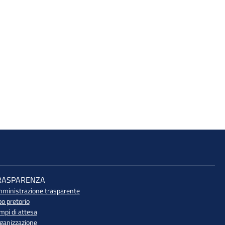
RASPARENZA
ministrazione trasparente
bo pretorio
mpi di attesa
ganizzazione