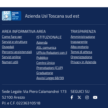
Azienda Usl Toscana sud est
AREA INFORMATIVA
AREA
TRASPARENZA
Come fare per
Amministrazione
ISTITUZIONALE
Servizi e strutture
trasparente
Azienda
Ospedali
Albo pretorio
ASL comunica
Percorsi assistenziali
Tempi di attesa
Ufficio Relazioni con il
Servizi online
Organizzazione
Pubblico
Numeri utili
Privacy in Azienda
Centro Unico
Prenotazioni (CUP)
Graduatorie
Avvisi Legge 68/99
Sede Legale: Via Piero Calamandrei 173
SEGUICI SU
52100 Arezzo
P.I. e C.F. 02236310518