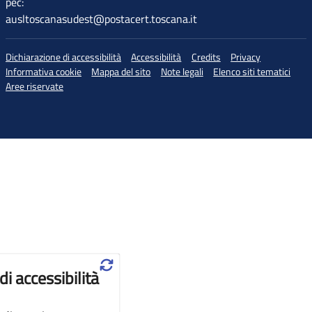
pec:
ausltoscanasudest@postacert.toscana.it
Dichiarazione di accessibilità
Accessibilità
Credits
Privacy
Informativa cookie
Mappa del sito
Note legali
Elenco siti tematici
Aree riservate
♲
di accessibilità