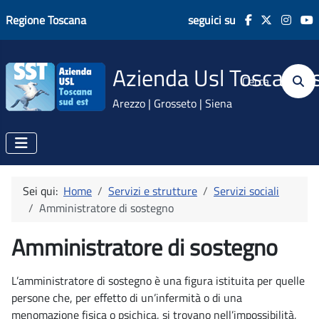
Regione Toscana
seguici su
Azienda Usl Toscana 
Cerca
Arezzo | Grosseto | Siena
Sei qui:
Home
Servizi e strutture
Servizi sociali
Amministratore di sostegno
Amministratore di sostegno
L’amministratore di sostegno è una figura istituita per quelle
persone che, per effetto di un’infermità o di una
menomazione fisica o psichica, si trovano nell’impossibilità,