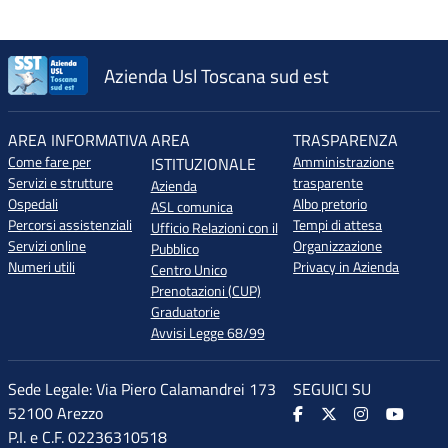
Azienda Usl Toscana sud est
AREA INFORMATIVA
AREA
TRASPARENZA
Come fare per
Amministrazione
ISTITUZIONALE
Servizi e strutture
trasparente
Azienda
Ospedali
Albo pretorio
ASL comunica
Percorsi assistenziali
Tempi di attesa
Ufficio Relazioni con il
Servizi online
Organizzazione
Pubblico
Numeri utili
Privacy in Azienda
Centro Unico
Prenotazioni (CUP)
Graduatorie
Avvisi Legge 68/99
Sede Legale: Via Piero Calamandrei 173
SEGUICI SU
52100 Arezzo
P.I. e C.F. 02236310518