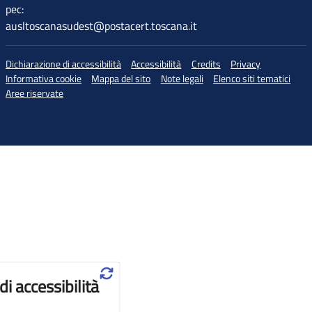
pec:
ausltoscanasudest@postacert.toscana.it
Dichiarazione di accessibilità
Accessibilità
Credits
Privacy
Informativa cookie
Mappa del sito
Note legali
Elenco siti tematici
Aree riservate
♲
di accessibilità